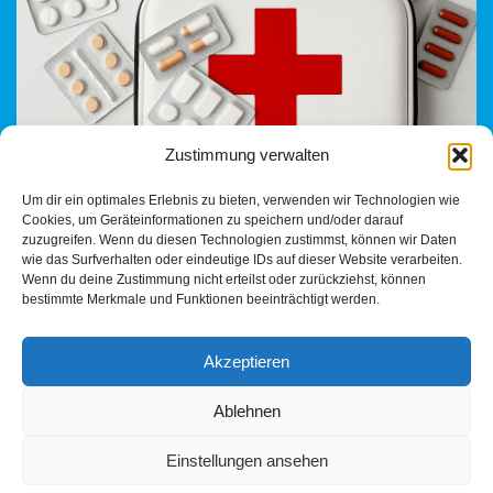
Zustimmung verwalten
Der ehemalige US-Präsident Donald Trump hat erneut ein
Um dir ein optimales Erlebnis zu bieten, verwenden wir Technologien wie
Zeichen gesetzt – und diesmal eines, das auch in Europa
Cookies, um Geräteinformationen zu speichern und/oder darauf
dringend gehört werden sollte. Mit der Ankündigung,
zuzugreifen. Wenn du diesen Technologien zustimmst, können wir Daten
…
Weiterlesen »
wie das Surfverhalten oder eindeutige IDs auf dieser Website verarbeiten.
Wenn du deine Zustimmung nicht erteilst oder zurückziehst, können
bestimmte Merkmale und Funktionen beeinträchtigt werden.
Akzeptieren
Ablehnen
Einstellungen ansehen