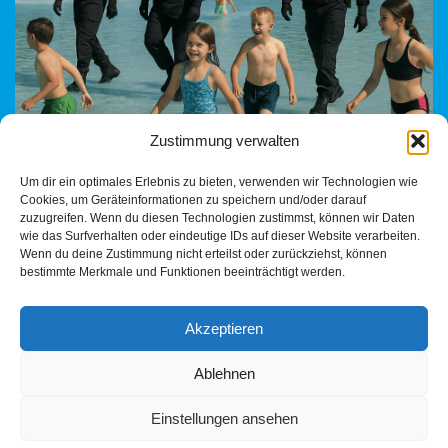
Zustimmung verwalten
Ein satirischer Blick auf den Zustand öffentlicher Ordnung in
Um dir ein optimales Erlebnis zu bieten, verwenden wir Technologien wie
deutschen Freibädern. Wer schützt eigentlich noch die
Cookies, um Geräteinformationen zu speichern und/oder darauf
Anständigen?
zuzugreifen. Wenn du diesen Technologien zustimmst, können wir Daten
wie das Surfverhalten oder eindeutige IDs auf dieser Website verarbeiten.
Wenn du deine Zustimmung nicht erteilst oder zurückziehst, können
bestimmte Merkmale und Funktionen beeinträchtigt werden.
Akzeptieren
Ablehnen
Einstellungen ansehen