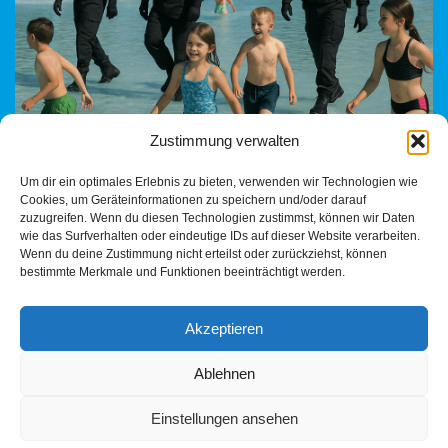
Zustimmung verwalten
Ein satirischer Blick auf den Zustand öffentlicher Ordnung in
Um dir ein optimales Erlebnis zu bieten, verwenden wir Technologien wie
deutschen Freibädern. Wer schützt eigentlich noch die
Cookies, um Geräteinformationen zu speichern und/oder darauf
Anständigen?
zuzugreifen. Wenn du diesen Technologien zustimmst, können wir Daten
wie das Surfverhalten oder eindeutige IDs auf dieser Website verarbeiten.
Wenn du deine Zustimmung nicht erteilst oder zurückziehst, können
bestimmte Merkmale und Funktionen beeinträchtigt werden.
Akzeptieren
Ablehnen
Einstellungen ansehen