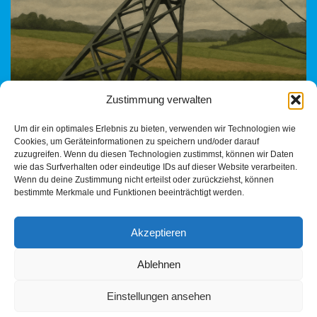
Zustimmung verwalten
Gesehen am 20. Mai 2025 – bestätigt durch die Heilbronner
Um dir ein optimales Erlebnis zu bieten, verwenden wir Technologien wie
Stimme Am 20. Mai 2025 berichtete die Heilbronner Stimme,
Cookies, um Geräteinformationen zu speichern und/oder darauf
dass US-Unternehmen sich zunehmend aus
zuzugreifen. Wenn du diesen Technologien zustimmst, können wir Daten
Deutschland…
Weiterlesen »
wie das Surfverhalten oder eindeutige IDs auf dieser Website verarbeiten.
Wenn du deine Zustimmung nicht erteilst oder zurückziehst, können
bestimmte Merkmale und Funktionen beeinträchtigt werden.
Akzeptieren
Ablehnen
Einstellungen ansehen