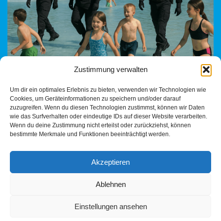
Zustimmung verwalten
Ein satirischer Blick auf den Zustand öffentlicher Ordnung in
Um dir ein optimales Erlebnis zu bieten, verwenden wir Technologien wie
deutschen Freibädern. Wer schützt eigentlich noch die
Cookies, um Geräteinformationen zu speichern und/oder darauf
Anständigen?
zuzugreifen. Wenn du diesen Technologien zustimmst, können wir Daten
wie das Surfverhalten oder eindeutige IDs auf dieser Website verarbeiten.
Wenn du deine Zustimmung nicht erteilst oder zurückziehst, können
bestimmte Merkmale und Funktionen beeinträchtigt werden.
Akzeptieren
Ablehnen
Einstellungen ansehen