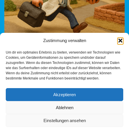
Zustimmung verwalten
Heilbronn: Gesundheit darf kein Luxus werden Wie
Um dir ein optimales Erlebnis zu bieten, verwenden wir Technologien wie
wirtschaftliche Fehlanreize, politische Ignoranz und eine
Cookies, um Geräteinformationen zu speichern und/oder darauf
zerstörerische Reform das Gesundheitswesen zerlegen – ein
zuzugreifen. Wenn du diesen Technologien zustimmst, können wir Daten
Blick hinter die Kulissen Heilbronn…
Weiterlesen »
wie das Surfverhalten oder eindeutige IDs auf dieser Website verarbeiten.
Wenn du deine Zustimmung nicht erteilst oder zurückziehst, können
bestimmte Merkmale und Funktionen beeinträchtigt werden.
Akzeptieren
Ablehnen
Einstellungen ansehen