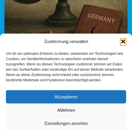
Zustimmung verwalten
Vergewaltiger will zurück nach Deutschland – und bekommt
Um dir ein optimales Erlebnis zu bieten, verwenden wir Technologien wie
eine Bühne Ein verurteilter Sexualstraftäter, der abgeschoben
Cookies, um Geräteinformationen zu speichern und/oder darauf
wurde, klagt auf Rückkehr – mit Hilfe seines Anwalts
zuzugreifen. Wenn du diesen Technologien zustimmst, können wir Daten
und…
Weiterlesen »
wie das Surfverhalten oder eindeutige IDs auf dieser Website verarbeiten.
Wenn du deine Zustimmung nicht erteilst oder zurückziehst, können
bestimmte Merkmale und Funktionen beeinträchtigt werden.
Akzeptieren
Ablehnen
Einstellungen ansehen