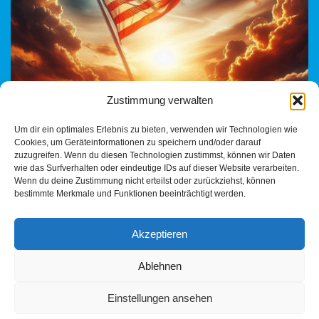
Zustimmung verwalten
USA und deutsche Doppelmoral im Vergleich zu Frankreich by
Um dir ein optimales Erlebnis zu bieten, verwenden wir Technologien wie
Gordon Stotz Wieder einmal zeigt sich die Doppelmoral der
Cookies, um Geräteinformationen zu speichern und/oder darauf
deutschen Medien. Während in Kalifornien gerade
zuzugreifen. Wenn du diesen Technologien zustimmst, können wir Daten
einmal…
Weiterlesen »
wie das Surfverhalten oder eindeutige IDs auf dieser Website verarbeiten.
Wenn du deine Zustimmung nicht erteilst oder zurückziehst, können
bestimmte Merkmale und Funktionen beeinträchtigt werden.
Akzeptieren
Ablehnen
Einstellungen ansehen