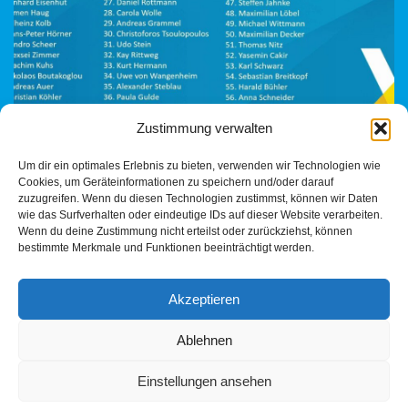
Zustimmung verwalten
Um dir ein optimales Erlebnis zu bieten, verwenden wir Technologien wie
Cookies, um Geräteinformationen zu speichern und/oder darauf
Am Wochenende wurden die AfD-Kandidaten Landtagswahl
zuzugreifen. Wenn du diesen Technologien zustimmst, können wir Daten
2026 auf dem Landesparteitag gewählt. Heilbronn ist stark auf
wie das Surfverhalten oder eindeutige IDs auf dieser Website verarbeiten.
der Liste vertreten.
Her mit der Jugend, her
Wenn du deine Zustimmung nicht erteilst oder zurückziehst, können
bestimmte Merkmale und Funktionen beeinträchtigt werden.
mit…
Weiterlesen »
Akzeptieren
Ablehnen
Einstellungen ansehen