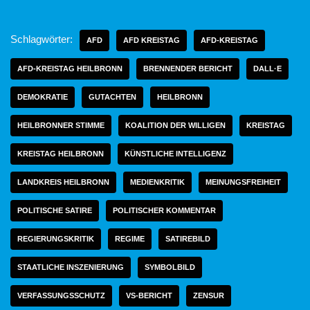
Schlagwörter:
AFD
AFD KREISTAG
AFD-KREISTAG
AFD-KREISTAG HEILBRONN
BRENNENDER BERICHT
DALL·E
DEMOKRATIE
GUTACHTEN
HEILBRONN
HEILBRONNER STIMME
KOALITION DER WILLIGEN
KREISTAG
KREISTAG HEILBRONN
KÜNSTLICHE INTELLIGENZ
LANDKREIS HEILBRONN
MEDIENKRITIK
MEINUNGSFREIHEIT
POLITISCHE SATIRE
POLITISCHER KOMMENTAR
REGIERUNGSKRITIK
REGIME
SATIREBILD
STAATLICHE INSZENIERUNG
SYMBOLBILD
VERFASSUNGSSCHUTZ
VS-BERICHT
ZENSUR