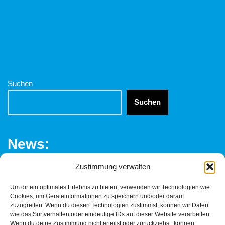
Suchen
Suchen
News:
Zustimmung verwalten
Fachklinik Löwenstein – Ein Trauerspiel
Um dir ein optimales Erlebnis zu bieten, verwenden wir Technologien wie
Löwenstein – das Ende der Fachklinik?
Cookies, um Geräteinformationen zu speichern und/oder darauf
zuzugreifen. Wenn du diesen Technologien zustimmst, können wir Daten
Frauen schützen braucht Transparenz
wie das Surfverhalten oder eindeutige IDs auf dieser Website verarbeiten.
Wenn du deine Zustimmung nicht erteilst oder zurückziehst, können