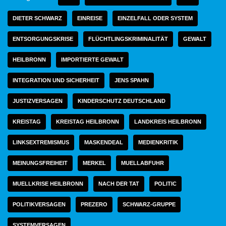
DIETER SCHWARZ
EINREISE
EINZELFALL ODER SYSTEM
ENTSORGUNGSKRISE
FLÜCHTLINGSKRIMINALITÄT
GEWALT
HEILBRONN
IMPORTIERTE GEWALT
INTEGRATION UND SICHERHEIT
JENS SPAHN
JUSTIZVERSAGEN
KINDERSCHUTZ DEUTSCHLAND
KREISTAG
KREISTAG HEILBRONN
LANDKREIS HEILBRONN
LINKSEXTREMISMUS
MASKENDEAL
MEDIENKRITIK
MEINUNGSFREIHEIT
MERKEL
MUELLABFUHR
MUELLKRISE HEILBRONN
NACH DER TAT
POLITIC
POLITIKVERSAGEN
PREZERO
SCHWARZ-GRUPPE
SYSTEMVERSAGEN