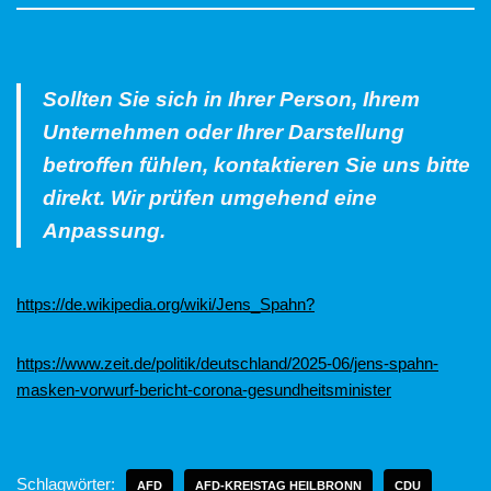
Sollten Sie sich in Ihrer Person, Ihrem
Unternehmen oder Ihrer Darstellung
betroffen fühlen, kontaktieren Sie uns bitte
direkt. Wir prüfen umgehend eine
Anpassung.
https://de.wikipedia.org/wiki/Jens_Spahn?
https://www.zeit.de/politik/deutschland/2025-06/jens-spahn-
masken-vorwurf-bericht-corona-gesundheitsminister
Schlagwörter:
AFD
AFD-KREISTAG HEILBRONN
CDU