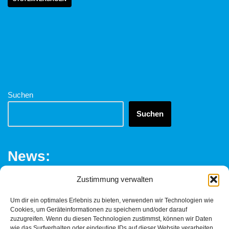
Suchen
Suchen
News:
Zustimmung verwalten
Fachklinik Löwenstein – Ein Trauerspiel
Um dir ein optimales Erlebnis zu bieten, verwenden wir Technologien wie
Löwenstein – das Ende der Fachklinik?
Cookies, um Geräteinformationen zu speichern und/oder darauf
zuzugreifen. Wenn du diesen Technologien zustimmst, können wir Daten
Frauen schützen braucht Transparenz
wie das Surfverhalten oder eindeutige IDs auf dieser Website verarbeiten.