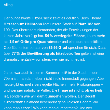
Alltag.
Der bundesweite Hitze-Check zeigt es deutlich: Beim Thema
Hitzeschutz Heilbronn
liegt unsere Stadt auf
Platz 182 von
190
. Das überrascht niemanden, der die Entwicklungen der
letzten Jahre verfolgt hat.
54 % versiegelte Fläche
, kaum mehr
als
1,9 m² Grün pro Quadratmeter
und eine durchschnittliche
Oberflächentemperatur von
36,66 Grad
sprechen für sich. Dass
über
77 % der Bevölkerung als hitzebetroffen
gelten, ist eine
dramatische Zahl – vor allem, weil sie nicht neu ist.
Ja, es war auch früher im Sommer heiß in der Stadt. In den
70ern ist man dann eben nicht in die Innenstadt gegangen. Aber
heute gibt es mehr versiegelte Flächen, mehr Risikogruppen –
und weniger natürliche Puffer. Die
Frage ist nicht, ob es heiß
ist
, sondern
wie wir damit umgehen wollen
. Der Begriff
Hitzeschutz Heilbronn
beschreibt genau diesen Bedarf: Wo
kann man sitzen? Wo kann man durchatmen? Und wer