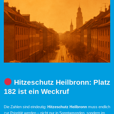
Hitzeschutz Heilbronn: Platz
182 ist ein Weckruf
Die Zahlen sind eindeutig:
Hitzeschutz Heilbronn
muss endlich
zur Priorität werden – nicht nur in Sonntagsreden, sondern im