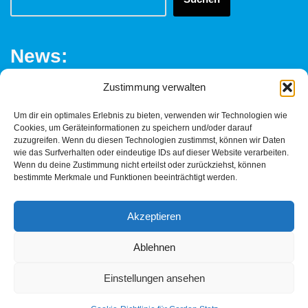
News:
Zustimmung verwalten
Fachklinik Löwenstein – Ein Trauerspiel
Um dir ein optimales Erlebnis zu bieten, verwenden wir Technologien wie
Löwenstein – das Ende der Fachklinik?
Cookies, um Geräteinformationen zu speichern und/oder darauf
zuzugreifen. Wenn du diesen Technologien zustimmst, können wir Daten
Frauen schützen braucht Transparenz
wie das Surfverhalten oder eindeutige IDs auf dieser Website verarbeiten.
Wenn du deine Zustimmung nicht erteilst oder zurückziehst, können
Die versteckte Rechnung der Migrationspolitik – Deutschlands
bestimmte Merkmale und Funktionen beeinträchtigt werden.
Gesundheitssystem am Limit
Politik plant die Zukunft — während die Gegenwart zerfällt
Akzeptieren
Ablehnen
Einstellungen ansehen