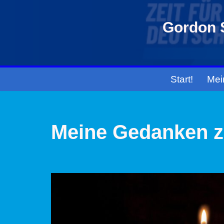
Gordon S
Zum
Inhalt
springen
Start!
Mei
Meine Gedanken z