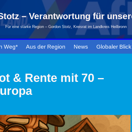
totz – Verantwortung für unse
Für eine starke Region – Gordon Stotz, Kreisrat im Landkreis Heilbronn
n Weg*
Aus der Region
News
Globaler Blick
ot & Rente mit 70 –
Europa